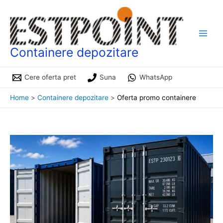
Skip
to
content
Containere depozitare
Cere oferta pret
Suna
WhatsApp
Home
Containere depozitare
Oferta promo containere