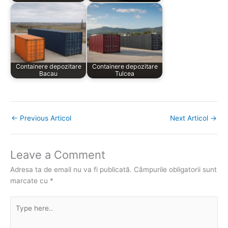
Containere depozitare
Containere depozitare
Bacau
Tulcea
←
Previous Articol
Next Articol
→
Leave a Comment
Adresa ta de email nu va fi publicată.
Câmpurile obligatorii sunt
marcate cu
*
Type
here..