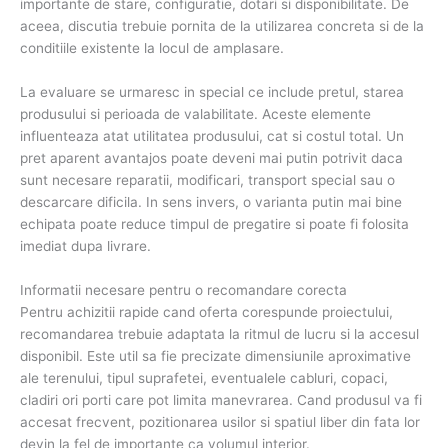
importante de stare, configuratie, dotari si disponibilitate. De
aceea, discutia trebuie pornita de la utilizarea concreta si de la
conditiile existente la locul de amplasare.
La evaluare se urmaresc in special ce include pretul, starea
produsului si perioada de valabilitate. Aceste elemente
influenteaza atat utilitatea produsului, cat si costul total. Un
pret aparent avantajos poate deveni mai putin potrivit daca
sunt necesare reparatii, modificari, transport special sau o
descarcare dificila. In sens invers, o varianta putin mai bine
echipata poate reduce timpul de pregatire si poate fi folosita
imediat dupa livrare.
Informatii necesare pentru o recomandare corecta
Pentru achizitii rapide cand oferta corespunde proiectului,
recomandarea trebuie adaptata la ritmul de lucru si la accesul
disponibil. Este util sa fie precizate dimensiunile aproximative
ale terenului, tipul suprafetei, eventualele cabluri, copaci,
cladiri ori porti care pot limita manevrarea. Cand produsul va fi
accesat frecvent, pozitionarea usilor si spatiul liber din fata lor
devin la fel de importante ca volumul interior.