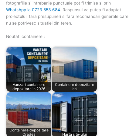
fotografiile si intrebarile punctuale pot fi trimise si prin
WhatsApp la 0723.553.684
. Raspunsul va putea fi adaptat
proiectului, fara presupuneri si fara recomandari generale care
nu se potrivesc situatiei din teren.
Noutati containere :
Vanzari containere
Containere depozitare
depozitare in 2026
Iasi
Containere depozitare
Oradea
Harta site-ului