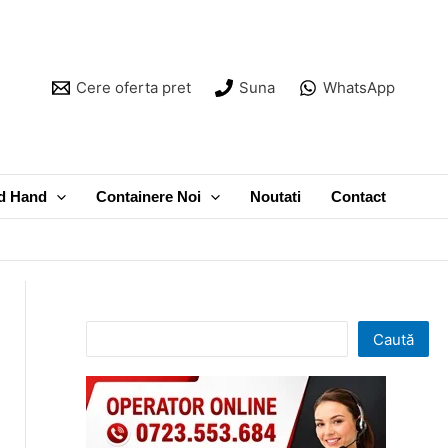
Cere oferta pret
Suna
WhatsApp
d Hand
Containere Noi
Noutati
Contact
Caută
Caută