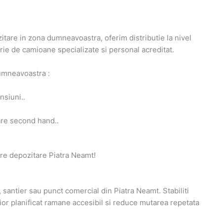
tare in zona dumneavoastra, oferim distributie la nivel
rie de camioane specializate si personal acreditat.
umneavoastra :
siuni..
are second hand..
nere depozitare Piatra Neamt!
 santier sau punct comercial din Piatra Neamt. Stabiliti
erior planificat ramane accesibil si reduce mutarea repetata