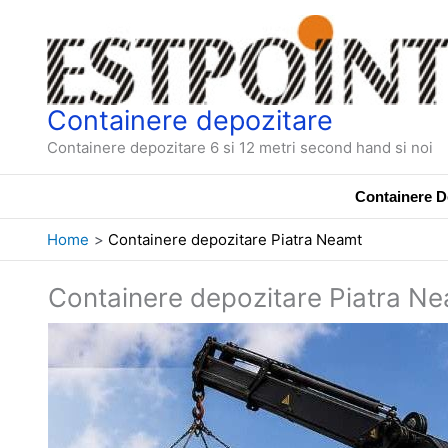
Skip
to
content
Containere depozitare
Containere depozitare 6 si 12 metri second hand si noi
Containere De
Home
Containere depozitare Piatra Neamt
Containere depozitare Piatra N